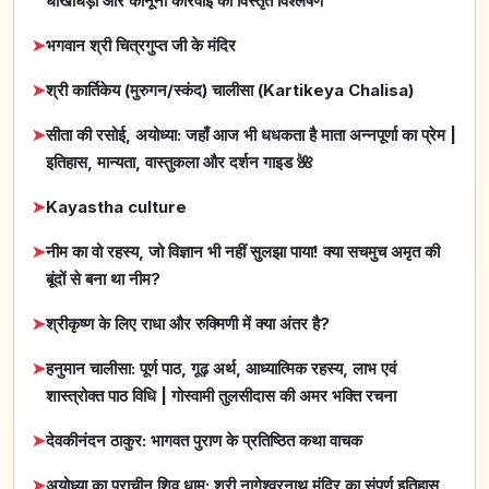
धोखाधड़ी और कानूनी कार्रवाई का विस्तृत विश्लेषण
➤
भगवान श्री चित्रगुप्त जी के मंदिर
➤
श्री कार्तिकेय (मुरुगन/स्कंद) चालीसा (Kartikeya Chalisa)
➤
सीता की रसोई, अयोध्या: जहाँ आज भी धधकता है माता अन्नपूर्णा का प्रेम |
इतिहास, मान्यता, वास्तुकला और दर्शन गाइड 🌺
➤
Kayastha culture
➤
नीम का वो रहस्य, जो विज्ञान भी नहीं सुलझा पाया! क्या सचमुच अमृत की
बूंदों से बना था नीम?
➤
श्रीकृष्ण के लिए राधा और रुक्मिणी में क्या अंतर है?
➤
हनुमान चालीसा: पूर्ण पाठ, गूढ़ अर्थ, आध्यात्मिक रहस्य, लाभ एवं
शास्त्रोक्त पाठ विधि | गोस्वामी तुलसीदास की अमर भक्ति रचना
➤
देवकीनंदन ठाकुर: भागवत पुराण के प्रतिष्ठित कथा वाचक
➤
अयोध्या का प्राचीन शिव धाम: श्री नागेश्वरनाथ मंदिर का संपूर्ण इतिहास,