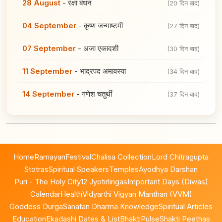
28 August
-
रक्षा बंधन
(20 दिन बाद)
04 September
-
कृष्ण जन्माष्टमी
(27 दिन बाद)
07 September
-
अजा एकादशी
(30 दिन बाद)
11 September
-
भाद्रपद अमावस्या
(34 दिन बाद)
14 September
-
गणेश चतुर्थी
(37 दिन बाद)
Home
Ramayan
Festival
Chalisa Collection
Lord Chitragupta
Stotras
Spiritual Speakers
Temples
Ayodhya Darshan
Puri - The Holy City
12 Jyotirlingas
Important Days (Diwas)
Calendar
Health
Vidyarthi Vigyan Manthan (VVM)
Goddess Durga
Sanatan Dharma Knowledge
Spiritual Articles
Education
Ekadashi Dates & List
BhaktiPulse
Shakti Peethas