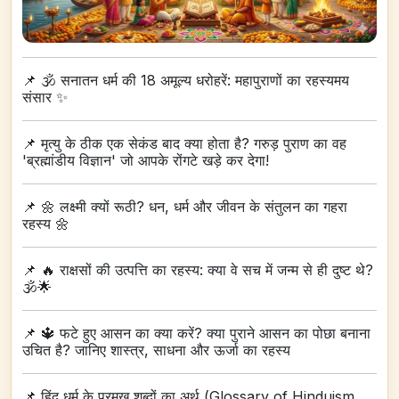
📌
🕉️ सनातन धर्म की 18 अमूल्य धरोहरें: महापुराणों का रहस्यमय
संसार ✨
📌
मृत्यु के ठीक एक सेकंड बाद क्या होता है? गरुड़ पुराण का वह
'ब्रह्मांडीय विज्ञान' जो आपके रोंगटे खड़े कर देगा!
📌
🌼 लक्ष्मी क्यों रूठी? धन, धर्म और जीवन के संतुलन का गहरा
रहस्य 🌼
📌
🔥 राक्षसों की उत्पत्ति का रहस्य: क्या वे सच में जन्म से ही दुष्ट थे?
🕉️🌟
📌
🔱 फटे हुए आसन का क्या करें? क्या पुराने आसन का पोछा बनाना
उचित है? जानिए शास्त्र, साधना और ऊर्जा का रहस्य
📌
हिंदू धर्म के प्रमुख शब्दों का अर्थ (Glossary of Hinduism