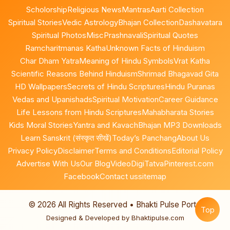
Scholorship
Religious News
Mantras
Aarti Collection
Spiritual Stories
Vedic Astrology
Bhajan Collection
Dashavatara
Spiritual Photos
Misc
Prashnavali
Spiritual Quotes
Ramcharitmanas Katha
Unknown Facts of Hinduism
Char Dham Yatra
Meaning of Hindu Symbols
Vrat Katha
Scientific Reasons Behind Hinduism
Shrimad Bhagavad Gita
HD Wallpapers
Secrets of Hindu Scriptures
Hindu Puranas
Vedas and Upanishads
Spiritual Motivation
Career Guidance
Life Lessons from Hindu Scriptures
Mahabharata Stories
Kids Moral Stories
Yantra and Kavach
Bhajan MP3 Downloads
Learn Sanskrit (संस्कृत सीखें)
Today’s Panchang
About Us
Privacy Policy
Disclaimer
Terms and Conditions
Editorial Policy
Advertise With Us
Our Blog
Video
DigiTatva
Pinterest.com
Facebook
Contact us
sitemap
©
2026
All Rights Reserved • Bhakti Pulse Portal
Top
Designed & Developed by Bhaktipulse.com